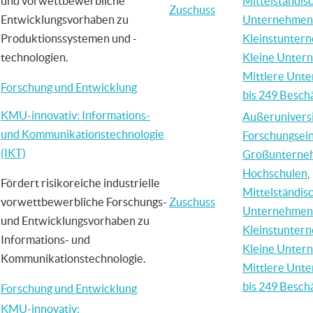
und vorwettbewerbliche
Mittelständis
Zuschuss
Entwicklungsvorhaben zu
Unternehmen
Produktionssystemen und -
Kleinstunter
technologien.
Kleine Unter
Mittlere Unt
Forschung und Entwicklung
bis 249 Beschä
KMU-innovativ: Informations-
Außerunivers
und Kommunikationstechnologie
Forschungsei
(IKT)
Großunterne
Hochschulen
,
Fördert risikoreiche industrielle
Mittelständis
vorwettbewerbliche Forschungs-
Zuschuss
Unternehmen
und Entwicklungsvorhaben zu
Kleinstunter
Informations- und
Kleine Unter
Kommunikationstechnologie.
Mittlere Unt
bis 249 Beschä
Forschung und Entwicklung
KMU-innovativ: