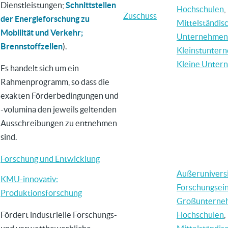
Dienstleistungen;
Schnittstellen
Hochschulen
,
Zuschuss
der Energieforschung zu
Mittelständis
Mobilität und Verkehr;
Unternehmen
Brennstoffzellen
).
Kleinstunter
Kleine Unter
Es handelt sich um ein
Rahmenprogramm, so dass die
exakten Förderbedingungen und
-volumina den jeweils geltenden
Ausschreibungen zu entnehmen
sind.
Forschung und Entwicklung
Außerunivers
KMU-innovativ:
Forschungsei
Produktionsforschung
Großunterne
Fördert industrielle Forschungs-
Hochschulen
,