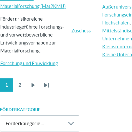
Materialforschung (Mat2KMU)
Außerunivers
Forschungsei
Fördert risikoreiche
Hochschulen
,
industriegeführte Forschungs-
Zuschuss
Mittelständis
und vorwettbewerbliche
Unternehmen
Entwicklungsvorhaben zur
Kleinstunter
Materialforschung.
Kleine Unter
Forschung und Entwicklung
1
2
Aktuelle
Page
Nächste
Letzte
SEITENNUMMERIERUNG
Seite
Seite
Seite
FÖRDERKATEGORIE