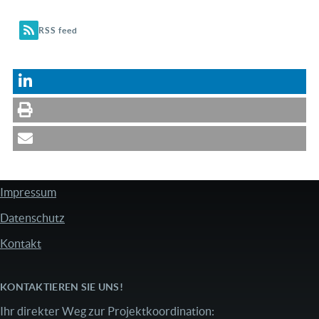
Seite
RSS feed
Impressum
FUSSZEILE
Datenschutz
Kontakt
KONTAKTIEREN SIE UNS!
Ihr direkter Weg zur Projektkoordination: