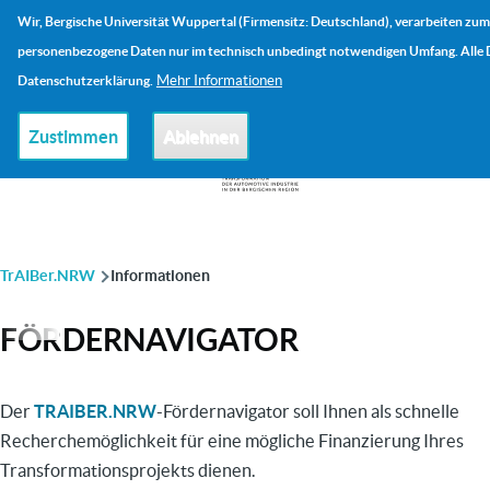
Direkt zum Inhalt
Wir, Bergische Universität Wuppertal (Firmensitz: Deutschland), verarbeiten zum
Me
personenbezogene Daten nur im technisch unbedingt notwendigen Umfang. Alle De
Mehr Informationen
Datenschutzerklärung.
Zustimmen
Ablehnen
PFADNAVIGATION
TrAIBer.NRW
Informationen
FÖRDERNAVIGATOR
Der
TRAIBER.NRW
-Fördernavigator soll Ihnen als schnelle
Recherchemöglichkeit für eine mögliche Finanzierung Ihres
Transformationsprojekts dienen.