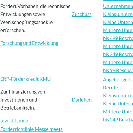
Fördert Vorhaben, die technische
Unternehmen
Entwicklungen sowie
Zuschuss
Kleinstunter
Wertschöpfungsaspekte
Kleine Unter
erforschen.
Mittlere Unt
bis 499 Beschä
Forschung und Entwicklung
Mittlere Unt
bis 249 Beschä
Mittlere Unt
bis 99 Beschäf
ERP-Förderkredit KMU
Angehörige fr
Berufe
,
Zur Finanzierung von
Kleinstunter
Investitionen und
Darlehen
Kleine Unter
Betriebsmitteln.
Mittlere Unt
bis 249 Beschä
Investitionen
Förderrichtlinie Messe meets