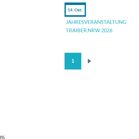
14. Okt.
JAHRESVERANSTALTUNG
TRAIBER.NRW 2026
1
SEITENNUMMERIERUNG
Nächste
Seite
0%