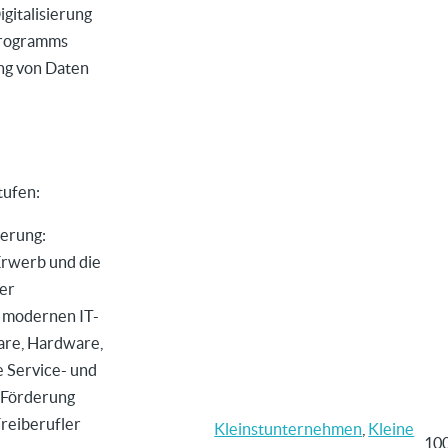
igitalisierung
programms
ng von Daten
tufen:
ierung:
Erwerb und die
er
d modernen IT-
are, Hardware,
e Service- und
 Förderung
Freiberufler
Kleinstunternehmen
,
Kleine
10