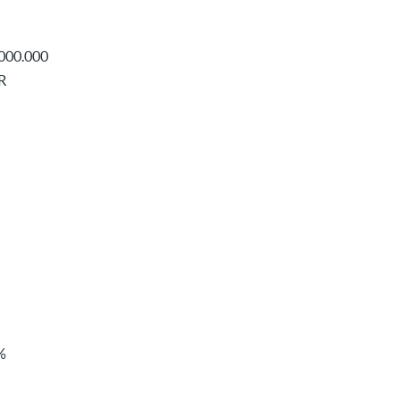
000.000
R
%