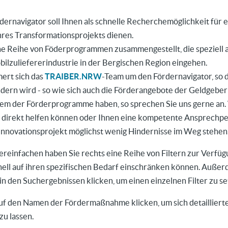
dernavigator soll Ihnen als schnelle Recherchemöglichkeit für 
hres Transformationsprojekts dienen.
ne Reihe von Föderprogrammen zusammengestellt, die speziell a
ilzuliefererindustrie in der Bergischen Region eingehen.
ert sich das
TRAIBER.NRW
-Team um den Fördernavigator, so d
ndern wird - so wie sich auch die Förderangebote der Geldgeber
inem der Förderprogramme haben, so sprechen Sie uns gerne an.
direkt helfen können oder Ihnen eine kompetente Ansprechp
 Innovationsprojekt möglichst wenig Hindernisse im Weg stehen
ereinfachen haben Sie rechts eine Reihe von Filtern zur Verfüg
nell auf ihren spezifischen Bedarf einschränken können. Auße
 in den Suchergebnissen klicken, um einen einzelnen Filter zu se
auf den Namen der Fördermaßnahme klicken, um sich detailliert
zu lassen.