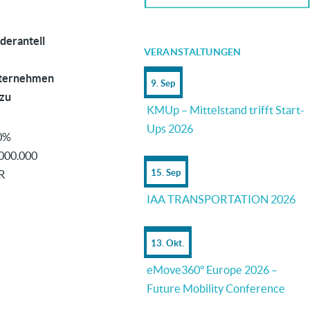
deranteil
VERANSTALTUNGEN
ternehmen
9. Sep
 zu
KMUp – Mittelstand trifft Start-
Ups 2026
0%
000.000
15. Sep
R
IAA TRANSPORTATION 2026
13. Okt.
eMove360° Europe 2026 –
Future Mobility Conference