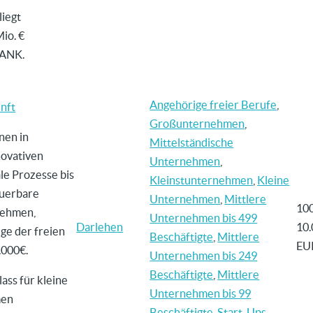
liegt
Mio. €
BANK.
Angehörige freier Berufe
,
nft
Großunternehmen
,
onen in
Mittelständische
novativen
Unternehmen
,
le Prozesse bis
Kleinstunternehmen
,
Kleine
euerbare
Unternehmen
,
Mittlere
10
nehmen,
Unternehmen bis 499
Darlehen
10.
ge der freien
Beschäftigte
,
Mittlere
EU
.000€.
Unternehmen bis 249
Beschäftigte
,
Mittlere
ass für kleine
Unternehmen bis 99
men
Beschäftigte
,
Start-Ups
,