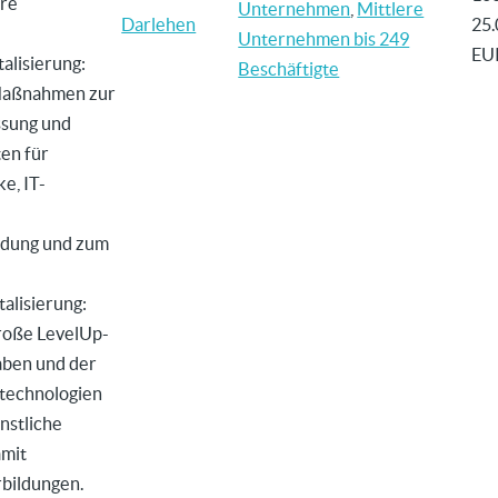
ere
Unternehmen
,
Mittlere
Darlehen
25.
Unternehmen bis 249
EU
alisierung:
Beschäftigte
Maßnahmen zur
ssung und
en für
, IT-
ldung und zum
talisierung:
roße LevelUp-
aben und der
stechnologien
nstliche
amit
bildungen.