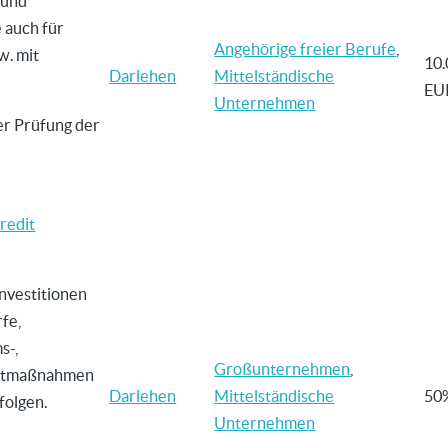
 und
e auch für
Angehörige freier Berufe
,
w. mit
10.
Darlehen
Mittelständische
EU
Unternehmen
er Prüfung der
redit
Investitionen
fe,
s-,
Großunternehmen
,
eltmaßnahmen
Darlehen
Mittelständische
50
olgen.
Unternehmen