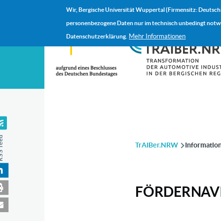
Direkt zum Inhalt
Wir, Bergische Universität Wuppertal (Firmensitz: Deutsch
personenbezogene Daten nur im technisch unbedingt notwen
Mehr Informationen
Datenschutzerklärung.
feed
PFADNAVIGAT
TrAIBer.NRW
Informatio
FÖRDERNAV