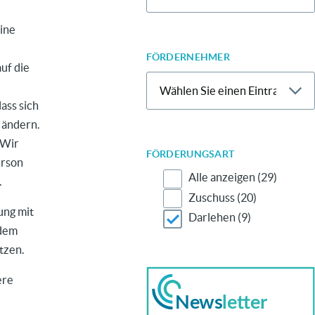
eine
FÖRDERNEHMER
uf die
ass sich
 ändern.
 Wir
FÖRDERUNGSART
erson
Alle anzeigen
(29)
.
Zuschuss
(20)
ung mit
Darlehen
(9)
rdem
tzen.
ere