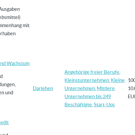
d Ausgaben
ebsmittel)
sammenhang mit
orhaben
nd Wachstum
Angehörige freier Berufe
,
nd
Kleinstunternehmen
,
Kleine
10
dungen,
Darlehen
Unternehmen
,
Mittlere
10.
en und
Unternehmen bis 249
EU
Beschäftigte
,
Start-Ups
edit