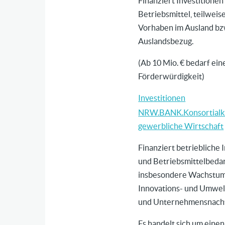
Finanziert Investitionen
Betriebsmittel, teilweis
Vorhaben im Ausland bz
Auslandsbezug.
(Ab 10 Mio. € bedarf ein
Förderwürdigkeit)
Investitionen
NRW.BANK.Konsortialk
gewerbliche Wirtschaft
Finanziert betriebliche 
und Betriebsmittelbedar
insbesondere Wachstum
Innovations- und Umw
und Unternehmensnachf
Es handelt sich um einen