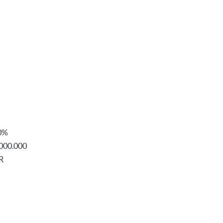
0%
000.000
R