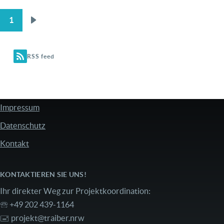
1
Nächste
SEITENNUMMERIERUNG
Seite
RSS feed
Impressum
FUSSZEILE
Datenschutz
Kontakt
KONTAKTIEREN SIE UNS!
Ihr direkter Weg zur Projektkoordination:
🕾 +49 202 439-1164
🖃
projekt@traiber.nrw