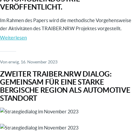
VERÖFFENTLICHT.
Im Rahmen des Papers wird die methodische Vorgehensweise
der Aktivitäten des TRAIBER.NRW Projektes vorgestellt.
Weiterlesen
über
Paper
„Berücksichtigung
menschlicher
Von
erwig
, 16. November 2023
Faktoren
ZWEITER TRAIBER.NRW DIALOG:
bei
GEMEINSAM FÜR EINE STARKE
der
BERGISCHE REGION ALS AUTOMOTIVE
digitalen
STANDORT
Transformation
der
Image
Automobilindustrie“
veröffentlicht.
Image