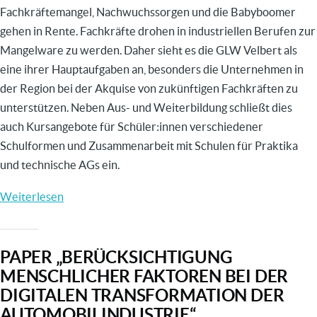
die
Fachkräftemangel, Nachwuchssorgen und die Babyboomer
Ausbildungsberufe?
gehen in Rente. Fachkräfte drohen in industriellen Berufen zur
Mangelware zu werden. Daher sieht es die GLW Velbert als
eine ihrer Hauptaufgaben an, besonders die Unternehmen in
der Region bei der Akquise von zukünftigen Fachkräften zu
unterstützen. Neben Aus- und Weiterbildung schließt dies
auch Kursangebote für Schüler:innen verschiedener
Schulformen und Zusammenarbeit mit Schulen für Praktika
und technische AGs ein.
Weiterlesen
über
MINT-
Nachwuchsförderung
PAPER „BERÜCKSICHTIGUNG
bei
MENSCHLICHER FAKTOREN BEI DER
der
DIGITALEN TRANSFORMATION DER
GLW
AUTOMOBILINDUSTRIE“
Velbert