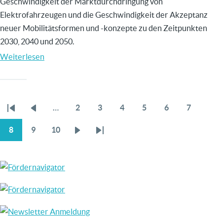
Geschwindigkeit der Marktdurchdringung von
TRANSFORMATION
Elektrofahrzeugen und die Geschwindigkeit der Akzeptanz
neuer Mobilitätsformen und -konzepte zu den Zeitpunkten
2030, 2040 und 2050.
Weiterlesen
über
Automobile
Wertschöpfung
2030/2050
…
2
3
4
5
6
7
Erste
Vorherige
Page
Page
Page
Page
Page
Page
SEITENNUMMERIERUNG
Seite
Seite
8
9
10
Aktuelle
Page
Page
Nächste
Letzte
Seite
Seite
Seite