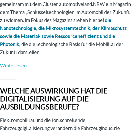
gemeinsam mit dem Cluster automotiveland.NRW ein Magazin
dem Thema „Schlüsseltechnologien im Automobil der Zukunft“
zu widmen. Im Fokus des Magazins stehen hierbei
die
Nanotechnologie, die Mikrosystemtechnik, der Klimaschutz
sowie die Material- sowie Ressourceneffizienz und die
Photonik,
die die technologische Basis für die Mobilität der
Zukunft darstellen.
Weiterlesen
über
"Schlüsseltechnologien
im
WELCHE AUSWIRKUNG HAT DIE
Automobil
DIGITALISIERUNG AUF DIE
der
AUSBILDUNGSBERUFE?
Zukunft"
Elektromobilität und die fortschreitende
Fahrzeugdigitalisierung verändern die Fahrzeugindustrie