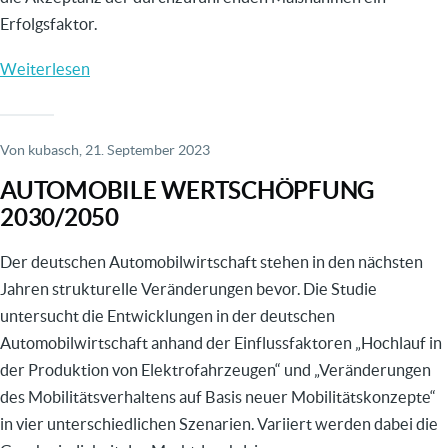
Erfolgsfaktor.
Weiterlesen
über
ENTWICKLUNG
EINER
GAMIFICATION-
Von
kubasch
, 21. September 2023
STRATEGIE
AUTOMOBILE WERTSCHÖPFUNG
ZUR
2030/2050
MOTIVATIONSSTEIGERUNG
VON
Der deutschen Automobilwirtschaft stehen in den nächsten
MITARBEITERN
Jahren strukturelle Veränderungen bevor. Die Studie
IN
untersucht die Entwicklungen in der deutschen
DER
Automobilwirtschaft anhand der Einflussfaktoren „Hochlauf in
PRODUKTION
der Produktion von Elektrofahrzeugen“ und „Veränderungen
WÄHREND
des Mobilitätsverhaltens auf Basis neuer Mobilitätskonzepte“
DER
in vier unterschiedlichen Szenarien. Variiert werden dabei die
DIGITALEN