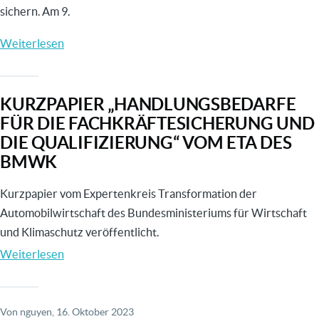
sichern. Am 9.
Automotive
Standort
Weiterlesen
über
TRAIBER.NRW
ZU
KURZPAPIER „HANDLUNGSBEDARFE
GAST
FÜR DIE FACHKRÄFTESICHERUNG UND
BEI
DIE QUALIFIZIERUNG“ VOM ETA DES
AKIS.RUHR
BMWK
Kurzpapier vom Expertenkreis Transformation der
Automobilwirtschaft des Bundesministeriums für Wirtschaft
und Klimaschutz veröffentlicht.
Weiterlesen
über
Kurzpapier
„HANDLUNGSBEDARFE
FÜR
Von
nguyen
, 16. Oktober 2023