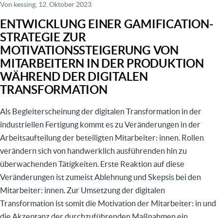
von
Von
kessing
, 12. Oktober 2023
Transformationsprozessen
ENTWICKLUNG EINER GAMIFICATION-
und
STRATEGIE ZUR
Maßnahmen
MOTIVATIONSSTEIGERUNG VON
zur
MITARBEITERN IN DER PRODUKTION
Prävention
WÄHREND DER DIGITALEN
TRANSFORMATION
Als Begleiterscheinung der digitalen Transformation in der
industriellen Fertigung kommt es zu Veränderungen in der
Arbeitsaufteilung der beteiligten Mitarbeiter: innen. Rollen
verändern sich von handwerklich ausführenden hin zu
überwachenden Tätigkeiten. Erste Reaktion auf diese
Veränderungen ist zumeist Ablehnung und Skepsis bei den
Mitarbeiter: innen. Zur Umsetzung der digitalen
Transformation ist somit die Motivation der Mitarbeiter: in und
die Akzeptanz der durchzuführenden Maßnahmen ein