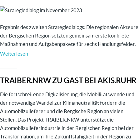
Image
Ergebnis des zweiten Strategiedialogs: Die regionalen Akteure
der Bergischen Region setzten gemeinsam erste konkrete
Maßnahmen und Aufgabenpakete für sechs Handlungsfelder.
Weiterlesen
über
Zweiter
TRAIBER.NRW
TRAIBER.NRW ZU GAST BEI AKIS.RUHR
Dialog:
Gemeinsam
Die fortschreitende Digitalisierung, die Mobilitätswende und
für
der notwendige Wandel zur Klimaneutralität fordern die
eine
Automobilzulieferer und die Bergische Region an vielen
starke
Stellen. Das Projekt TRAIBER.NRW unterstützt die
Bergische
Automobilzulieferindustrie in der Bergischen Region bei der
Region
Transformation, um ihre Zukunftsfähigkeit in der Region zu
als