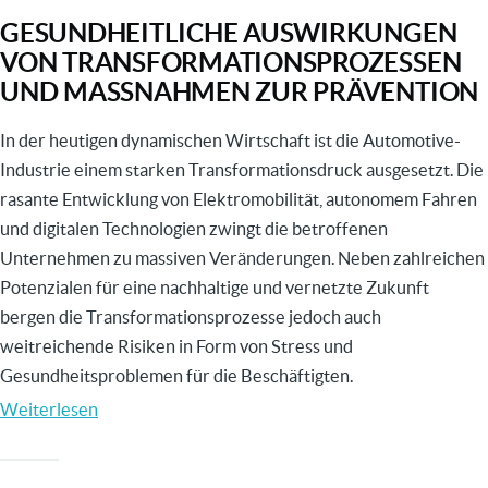
DIE
GESUNDHEITLICHE AUSWIRKUNGEN
FACHKRÄFTESICHERUNG
VON TRANSFORMATIONSPROZESSEN
UND
UND MASSNAHMEN ZUR PRÄVENTION
DIE
QUALIFIZIERUNG“
In der heutigen dynamischen Wirtschaft ist die Automotive-
vom
Industrie einem starken Transformationsdruck ausgesetzt. Die
ETA
rasante Entwicklung von Elektromobilität, autonomem Fahren
des
und digitalen Technologien zwingt die betroffenen
BMWK
Unternehmen zu massiven Veränderungen. Neben zahlreichen
Potenzialen für eine nachhaltige und vernetzte Zukunft
bergen die Transformationsprozesse jedoch auch
weitreichende Risiken in Form von Stress und
Gesundheitsproblemen für die Beschäftigten.
Weiterlesen
über
Gesundheitliche
Auswirkungen