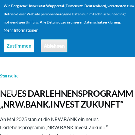
Direkt zum Inhalt
Wir, Bergische Universität Wuppertal (Firmensitz: Deutschland), verarbeiten zum
Me
Betrieb dieser Website personenbezogene Daten nur im technisch unbedingt
notwendigen Umfang. Alle Details dazu in unserer Datenschutzerklärung.
Mehr Informationen
Zustimmen
Ablehnen
PFADNAVIGATION
Startseite
NEUES DARLEHNENSPROGRAMM
„NRW.BANK.INVEST ZUKUNFT“
Ab Mai 2025 startet die NRW.BANK ein neues
Darlehensprogramm „NRW.BANK.Invest Zukunft“.