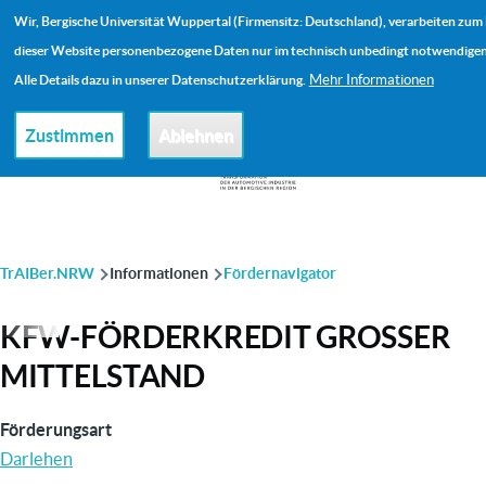
Direkt zum Inhalt
Wir, Bergische Universität Wuppertal (Firmensitz: Deutschland), verarbeiten zum
Me
dieser Website personenbezogene Daten nur im technisch unbedingt notwendige
Mehr Informationen
Alle Details dazu in unserer Datenschutzerklärung.
Zustimmen
Ablehnen
PFADNAVIGATION
TrAIBer.NRW
Informationen
Fördernavigator
KFW-FÖRDERKREDIT GROSSER M
ITTELSTAND
Förderungsart
Darlehen