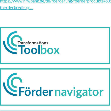
https://www.nrwbank.de/de/foerderung/foerderprodukte/60
foerderkredit-gr…