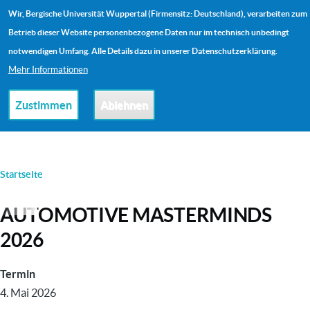
Direkt zum Inhalt
Wir, Bergische Universität Wuppertal (Firmensitz: Deutschland), verarbeiten zum
Me
Betrieb dieser Website personenbezogene Daten nur im technisch unbedingt
notwendigen Umfang. Alle Details dazu in unserer Datenschutzerklärung.
Mehr Informationen
Zustimmen
Ablehnen
PFADNAVIGATION
Startseite
AUTOMOTIVE MASTERMINDS
2026
Termin
4. Mai 2026