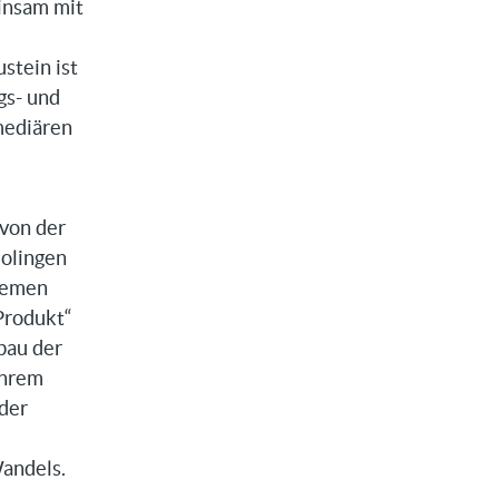
einsam mit
stein ist
gs- und
mediären
 von der
olingen
hemen
Produkt“
bau der
ihrem
 der
andels.