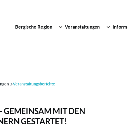
Bergische Region
Veranstaltungen
Inform
MAIN
ion von Informationen
NAVIGATION
ION
ungen
Veranstaltungsberichte
 GEMEINSAM MIT DEN
NERN GESTARTET!