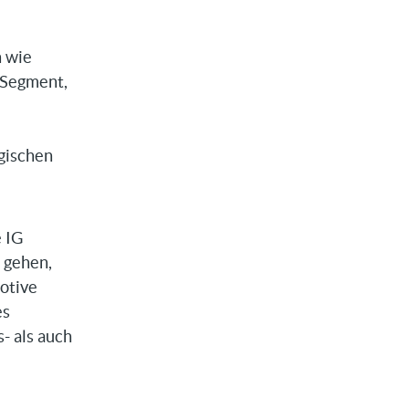
n wie
-Segment,
gischen
 IG
 gehen,
otive
es
- als auch