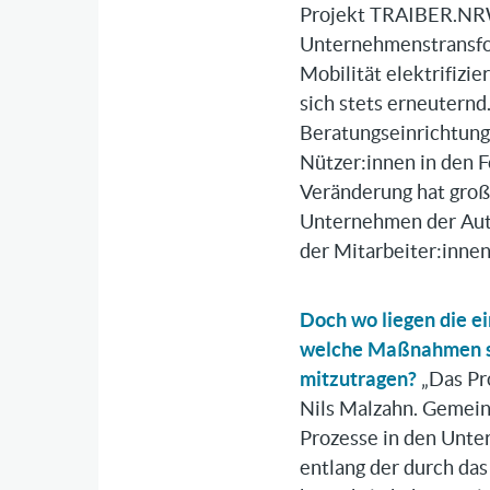
Projekt TRAIBER.NRW
Unternehmenstransform
Mobilität elektrifizie
sich stets erneuternd
Beratungseinrichtunge
Nützer:innen
in den 
Veränderung hat große
Unternehmen der Auto
der Mitarbeiter:inne
Doch wo liegen die e
welche Maßnahmen si
mitzutragen?
„Das Pr
Nils Malzahn. Gemei
Prozesse in den Unte
entlang der durch das