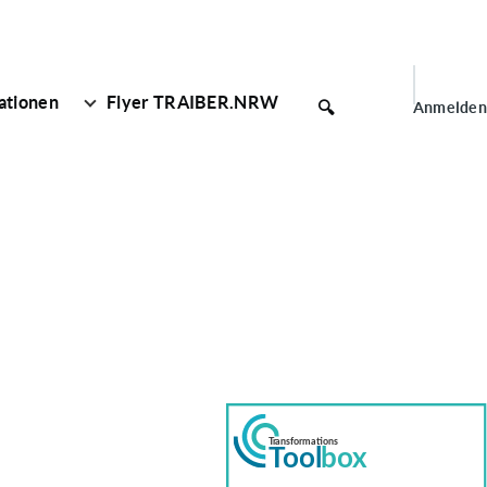
User
ationen
Flyer TRAIBER.NRW
🔍
Anmelden
account
menu