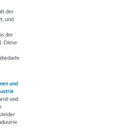
ft der
zt, und
is der
)
. Diese
zbedarfe
hmen und
ustrie
roll und
n
sfelder
ndustrie