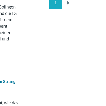
1
SEITENNUMMERIERUNG
Nächste
Solingen,
Seite
nd die IG
mit dem
berg
heider
I und
m Strang
f, wie das