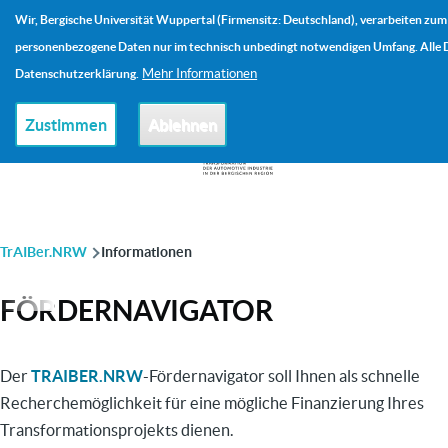
Direkt zum Inhalt
Wir, Bergische Universität Wuppertal (Firmensitz: Deutschland), verarbeiten zum
Me
personenbezogene Daten nur im technisch unbedingt notwendigen Umfang. Alle De
Mehr Informationen
Datenschutzerklärung.
Zustimmen
Ablehnen
PFADNAVIGATION
TrAIBer.NRW
Informationen
FÖRDERNAVIGATOR
Der
TRAIBER.NRW
-Fördernavigator soll Ihnen als schnelle
Recherchemöglichkeit für eine mögliche Finanzierung Ihres
Transformationsprojekts dienen.