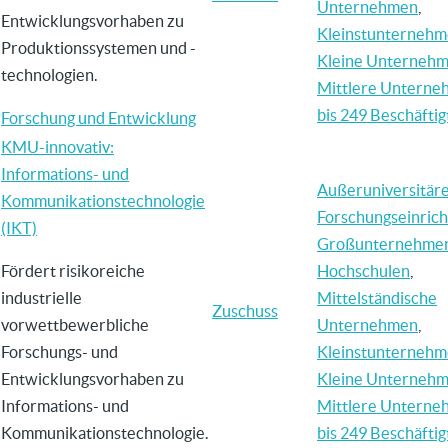
Unternehmen
,
Entwicklungsvorhaben zu
Kleinstunterneh
Produktionssystemen und -
Kleine Unterneh
technologien.
Mittlere Untern
bis 249 Beschäftig
Forschung und Entwicklung
KMU-innovativ:
Informations- und
Außeruniversitär
Kommunikationstechnologie
Forschungseinric
(IKT)
Großunternehme
Fördert risikoreiche
Hochschulen
,
industrielle
Mittelständische
Zuschuss
vorwettbewerbliche
Unternehmen
,
Forschungs- und
Kleinstunterneh
Entwicklungsvorhaben zu
Kleine Unterneh
Informations- und
Mittlere Untern
Kommunikationstechnologie.
bis 249 Beschäftig