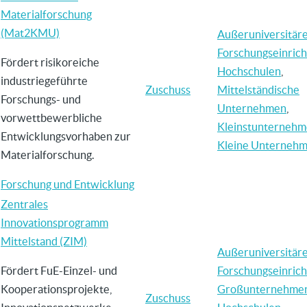
Materialforschung
(Mat2KMU)
Außeruniversitär
Forschungseinric
Fördert risikoreiche
Hochschulen
,
industriegeführte
Zuschuss
Mittelständische
Forschungs- und
Unternehmen
,
vorwettbewerbliche
Kleinstunterneh
Entwicklungsvorhaben zur
Kleine Unterneh
Materialforschung.
Forschung und Entwicklung
Zentrales
Innovationsprogramm
Mittelstand (ZIM)
Außeruniversitär
Fördert FuE-Einzel- und
Forschungseinric
Kooperationsprojekte,
Großunternehme
Zuschuss