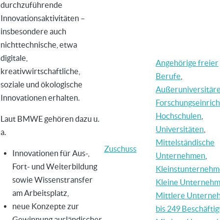
durchzuführende
Innovationsaktivitäten –
insbesondere auch
nichttechnische, etwa
digitale,
Angehörige freier
kreativwirtschaftliche,
Berufe
,
soziale und ökologische
Außeruniversitär
Innovationen erhalten.
Forschungseinric
Hochschulen
,
Laut BMWE gehören dazu u.
Universitäten
,
a.
Mittelständische
Zuschuss
Innovationen für Aus-,
Unternehmen
,
Fort- und Weiterbildung
Kleinstunterneh
sowie Wissenstransfer
Kleine Unterneh
am Arbeitsplatz,
Mittlere Untern
neue Konzepte zur
bis 249 Beschäftig
Gewinnung ausländischer