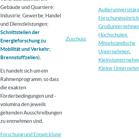
Gebäude und Quartiere;
Außeruniversitär
Industrie, Gewerbe, Handel
Forschungseinric
und Dienstleistungen;
Großunternehme
Schnittstellen der
Hochschulen
,
Zuschuss
Energieforschung zu
Mittelständische
Mobilität und Verkehr;
Unternehmen
,
Brennstoffzellen
).
Kleinstunterneh
Kleine Unterneh
Es handelt sich um ein
Rahmenprogramm, so dass
die exakten
Förderbedingungen und -
volumina den jeweils
geltenden Ausschreibungen
zu entnehmen sind.
Forschung und Entwicklung