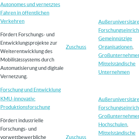
Autonomes und vernetztes
Fahren in öffentlichen
Verkehren
Außeruniversitär
Forschungseinric
Fördert Forschungs- und
Gemeinnützige
Entwicklungsprojekte zur
Zuschuss
Organisationen
,
Weiterentwicklung des
Großunternehme
Mobilitätssystems durch
Mittelständische
Automatisierung und digitale
Unternehmen
Vernetzung.
Forschung und Entwicklung
KMU-innovativ:
Außeruniversitär
Produktionsforschung
Forschungseinric
Großunternehme
Fördert industrielle
Hochschulen
,
Forschungs- und
Mittelständische
vorwettbewerbliche
Zuschuss