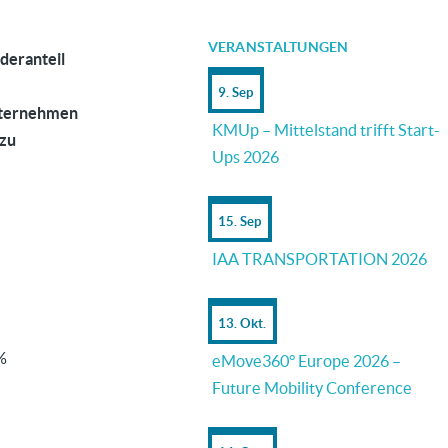
VERANSTALTUNGEN
deranteil
9. Sep
ternehmen
KMUp – Mittelstand trifft Start-
 zu
Ups 2026
15. Sep
IAA TRANSPORTATION 2026
13. Okt.
%
eMove360° Europe 2026 –
Future Mobility Conference