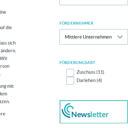
eine
FÖRDERNEHMER
uf die
ass sich
 ändern.
 Wir
FÖRDERUNGSART
erson
Zuschuss
(11)
.
Darlehen
(4)
ung mit
rdem
tzen.
ere