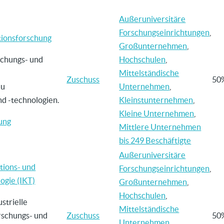
Außeruniversitäre
Forschungseinrichtungen
,
tionsforschung
Großunternehmen
,
schungs- und
Hochschulen
,
Mittelständische
Zuschuss
50
zu
Unternehmen
,
d -technologien.
Kleinstunternehmen
,
Kleine Unternehmen
,
ung
Mittlere Unternehmen
bis 249 Beschäftigte
Außeruniversitäre
tions- und
Forschungseinrichtungen
,
gie (IKT)
Großunternehmen
,
Hochschulen
,
ustrielle
Mittelständische
rschungs- und
Zuschuss
50
Unternehmen
,