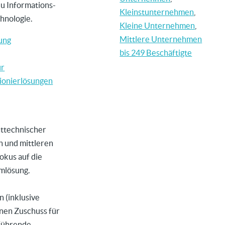
u Informations-
Kleinstunternehmen
,
hnologie.
Kleine Unternehmen
,
Mittlere Unternehmen
ung
bis 249 Beschäftigte
ür
ionierlösungen
httechnischer
n und mittleren
kus auf die
mlösung.
 (inklusive
nen Zuschuss für
führende