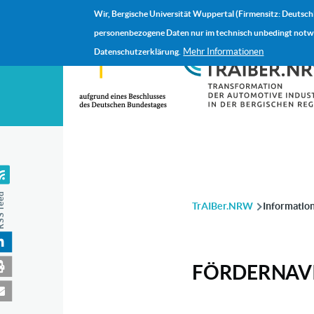
Direkt zum Inhalt
Wir, Bergische Universität Wuppertal (Firmensitz: Deutsch
personenbezogene Daten nur im technisch unbedingt notwen
Mehr Informationen
Datenschutzerklärung.
feed
PFADNAVIGAT
TrAIBer.NRW
Informatio
FÖRDERNAV