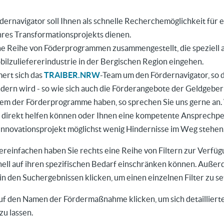
dernavigator soll Ihnen als schnelle Recherchemöglichkeit für 
hres Transformationsprojekts dienen.
ne Reihe von Föderprogrammen zusammengestellt, die speziell a
ilzuliefererindustrie in der Bergischen Region eingehen.
ert sich das
TRAIBER.NRW
-Team um den Fördernavigator, so d
ndern wird - so wie sich auch die Förderangebote der Geldgeber
inem der Förderprogramme haben, so sprechen Sie uns gerne an.
direkt helfen können oder Ihnen eine kompetente Ansprechp
 Innovationsprojekt möglichst wenig Hindernisse im Weg stehen
ereinfachen haben Sie rechts eine Reihe von Filtern zur Verfüg
nell auf ihren spezifischen Bedarf einschränken können. Auße
 in den Suchergebnissen klicken, um einen einzelnen Filter zu se
auf den Namen der Fördermaßnahme klicken, um sich detailliert
zu lassen.