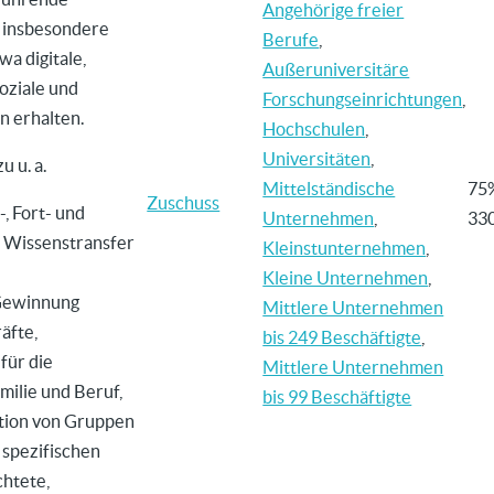
Angehörige freier
– insbesondere
Berufe
,
wa digitale,
Außeruniversitäre
soziale und
Forschungseinrichtungen
,
n erhalten.
Hochschulen
,
Universitäten
,
 u. a.
Mittelständische
75
Zuschuss
, Fort- und
Unternehmen
,
33
 Wissenstransfer
Kleinstunternehmen
,
Kleine Unternehmen
,
Gewinnung
Mittlere Unternehmen
äfte,
bis 249 Beschäftigte
,
für die
Mittlere Unternehmen
milie und Beruf,
bis 99 Beschäftigte
tion von Gruppen
spezifischen
htete,