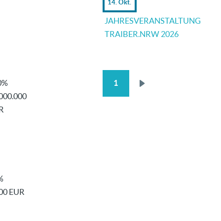
14. Okt.
JAHRESVERANSTALTUNG
TRAIBER.NRW 2026
0%
1
SEITENNUMMERIERUNG
Nächste
000.000
Seite
R
%
500 EUR