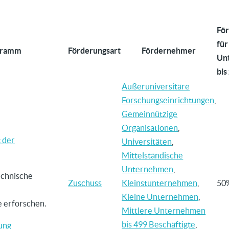
För
für
gramm
Förderungsart
Fördernehmer
Un
bis
Außeruniversitäre
Forschungseinrichtungen
,
Gemeinnützige
Organisationen
,
 der
Universitäten
,
Mittelständische
Unternehmen
,
echnische
Zuschuss
Kleinstunternehmen
,
50
Kleine Unternehmen
,
 erforschen.
Mittlere Unternehmen
bis 499 Beschäftigte
,
ung