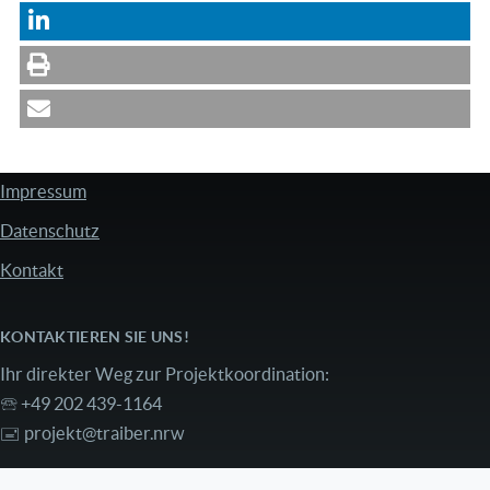
Impressum
FUSSZEILE
Datenschutz
Kontakt
KONTAKTIEREN SIE UNS!
Ihr direkter Weg zur Projektkoordination:
🕾 +49 202 439-1164
🖃
projekt@traiber.nrw