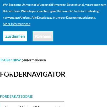
Direkt zum Inhalt
Wir, Bergische Universität Wuppertal (Firmensitz: Deutschland), verarbeiten zum
Me
Betrieb dieser Website personenbezogene Daten nur im technisch unbedingt
notwendigen Umfang. Alle Details dazu in unserer Datenschutzerklärung.
Mehr Informationen
Zustimmen
Ablehnen
PFADNAVIGATION
TrAIBer.NRW
Informationen
FÖRDERNAVIGATOR
FÖRDERKATEGORIE