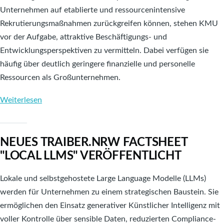
Unternehmen auf etablierte und ressourcenintensive
Rekrutierungsmaßnahmen zurückgreifen können, stehen KMU
vor der Aufgabe, attraktive Beschäftigungs- und
Entwicklungsperspektiven zu vermitteln. Dabei verfügen sie
häufig über deutlich geringere finanzielle und personelle
Ressourcen als Großunternehmen.
Weiterlesen
über
Neues
TRAIBER.NRW
NEUES TRAIBER.NRW FACTSHEET
Factsheet
"LOCAL LLMS" VERÖFFENTLICHT
zum
Thema
Lokale und selbstgehostete Large Language Modelle (LLMs)
"Mitarbeitergewinnung"
werden für Unternehmen zu einem strategischen Baustein. Sie
veröffentlicht
ermöglichen den Einsatz generativer Künstlicher Intelligenz mit
voller Kontrolle über sensible Daten, reduzierten Compliance-