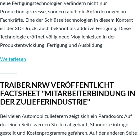
neue Fertigungstechnologien verändern nicht nur
erneuerbarer
Produktionsprozesse, sondern auch die Anforderungen an
Energien"
Fachkräfte. Eine der Schlüsseltechnologien in diesem Kontext
veröffentlicht
ist der 3D-Druck, auch bekannt als additive Fertigung. Diese
Technologie eröffnet völlig neue Möglichkeiten in der
Produktentwicklung, Fertigung und Ausbildung.
Weiterlesen
über
TRAIBER.NRW
veröffentlicht
TRAIBER.NRW VERÖFFENTLICHT
Factsheet
FACTSHEET "MITARBEITERBINDUNG IN
"3D-
DER ZULIEFERINDUSTRIE"
Druck
in
Bei vielen Automobilzulieferern zeigt sich ein Paradoxon: Auf
der
der einen Seite werden Stellen abgebaut, Standorte infrage
industriellen
gestellt und Kostenprogramme gefahren. Auf der anderen Seite
Ausbildung"