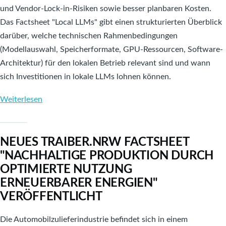
und Vendor-Lock-in-Risiken sowie besser planbaren Kosten.
Das Factsheet "Local LLMs" gibt einen strukturierten Überblick
darüber, welche technischen Rahmenbedingungen
(Modellauswahl, Speicherformate, GPU-Ressourcen, Software-
Architektur) für den lokalen Betrieb relevant sind und wann
sich Investitionen in lokale LLMs lohnen können.
Weiterlesen
über
Neues
TRAIBER.NRW
NEUES TRAIBER.NRW FACTSHEET
Factsheet
"NACHHALTIGE PRODUKTION DURCH
"Local
OPTIMIERTE NUTZUNG
LLMs"
ERNEUERBARER ENERGIEN"
veröffentlicht
VERÖFFENTLICHT
Die Automobilzulieferindustrie befindet sich in einem