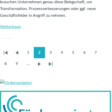
brauchen Unternehmen genau diese Belegschaft, um
Transformation, Prozessverbesserungen oder ggf. neue
Geschäftsfelder in Angriff zu nehmen.
Weiterlesen
über
TRAIBER.NRW
veröffentlicht
Factsheet
1
2
3
4
5
6
7
"Mitarbeiterbindung
Erste
Vorherige
Page
Aktuelle
Page
Page
Page
Page
Page
SEITENNUMMERIERUNG
in
Seite
Seite
Seite
8
9
…
Page
Page
Nächste
Letzte
der
Seite
Seite
Zulieferindustrie"