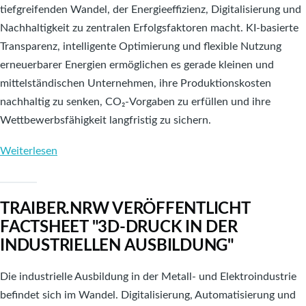
tiefgreifenden Wandel, der Energieeffizienz, Digitalisierung und
Nachhaltigkeit zu zentralen Erfolgsfaktoren macht. KI-basierte
Transparenz, intelligente Optimierung und flexible Nutzung
erneuerbarer Energien ermöglichen es gerade kleinen und
mittelständischen Unternehmen, ihre Produktionskosten
nachhaltig zu senken, CO₂-Vorgaben zu erfüllen und ihre
Wettbewerbsfähigkeit langfristig zu sichern.
Weiterlesen
über
Neues
TRAIBER.NRW
TRAIBER.NRW VERÖFFENTLICHT
Factsheet
FACTSHEET "3D-DRUCK IN DER
"Nachhaltige
INDUSTRIELLEN AUSBILDUNG"
Produktion
durch
Die industrielle Ausbildung in der Metall- und Elektroindustrie
optimierte
befindet sich im Wandel. Digitalisierung, Automatisierung und
Nutzung