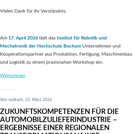
Vielen Dank für Ihr Verständnis.
Am
17. April 2026
lädt das
Institut für Robotik und
Mechatronik der Hochschule Bochum
Unternehmen und
Kooperationspartner aus Produktion, Fertigung, Maschinenbau
und Logistik zu einem praxisnahen Workshop ein.
Weiterlesen
über
Workshop
„Produktion
Digital
Von
wallrath
, 25. März 2026
Denken“
ZUKUNFTSKOMPETENZEN FÜR DIE
–
AUTOMOBILZULIEFERINDUSTRIE –
Einblicke,
ERGEBNISSE EINER REGIONALEN
Praxis,