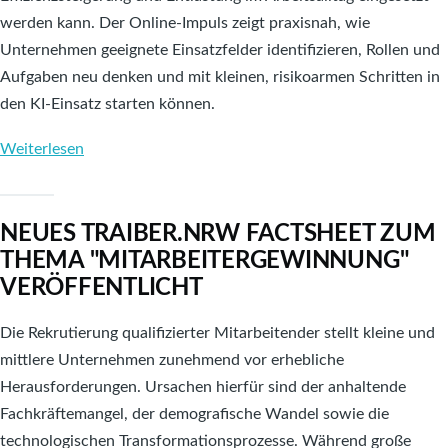
werden kann. Der Online-Impuls zeigt praxisnah, wie
Unternehmen geeignete Einsatzfelder identifizieren, Rollen und
Aufgaben neu denken und mit kleinen, risikoarmen Schritten in
den KI-Einsatz starten können.
Weiterlesen
über
TRAIBER.NRW
IMPULS:
NEUES TRAIBER.NRW FACTSHEET ZUM
Generative
THEMA "MITARBEITERGEWINNUNG"
Künstliche
VERÖFFENTLICHT
Intelligenz
(KI)
Die Rekrutierung qualifizierter Mitarbeitender stellt kleine und
effizient
mittlere Unternehmen zunehmend vor erhebliche
in
Herausforderungen. Ursachen hierfür sind der anhaltende
der
Fachkräftemangel, der demografische Wandel sowie die
Automobilzuliefererindustrie
technologischen Transformationsprozesse. Während große
einsetzen