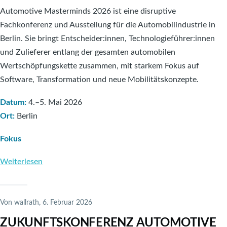
Automobilzulieferindustrie
Automotive Masterminds 2026 ist eine disruptive
–
Fachkonferenz und Ausstellung für die Automobilindustrie in
Ergebnisse
Berlin. Sie bringt Entscheider:innen, Technologieführer:innen
einer
und Zulieferer entlang der gesamten automobilen
regionalen
Wertschöpfungskette zusammen, mit starkem Fokus auf
Transformationsanalyse
Software, Transformation und neue Mobilitätskonzepte.
Datum:
4.–5. Mai 2026
Ort:
Berlin
Fokus
Weiterlesen
über
Automotive
Masterminds
2026
Von
wallrath
, 6. Februar 2026
ZUKUNFTSKONFERENZ AUTOMOTIVE